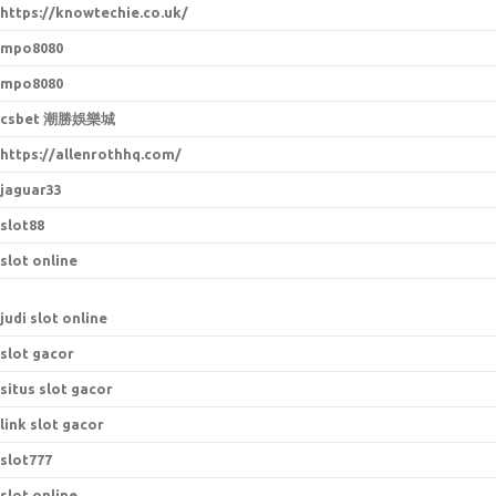
https://knowtechie.co.uk/
mpo8080
mpo8080
csbet 潮勝娛樂城
https://allenrothhq.com/
jaguar33
slot88
slot online
judi slot online
slot gacor
situs slot gacor
link slot gacor
slot777
slot online