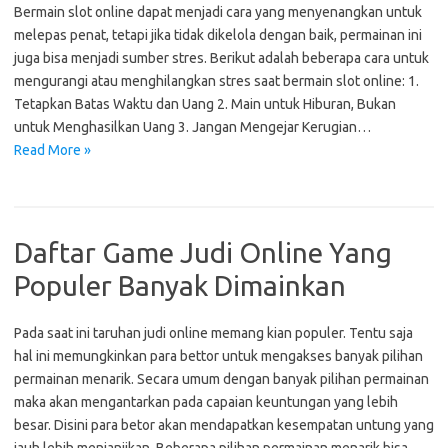
Bermain slot online dapat menjadi cara yang menyenangkan untuk
melepas penat, tetapi jika tidak dikelola dengan baik, permainan ini
juga bisa menjadi sumber stres. Berikut adalah beberapa cara untuk
mengurangi atau menghilangkan stres saat bermain slot online: 1.
Tetapkan Batas Waktu dan Uang 2. Main untuk Hiburan, Bukan
untuk Menghasilkan Uang 3. Jangan Mengejar Kerugian…
Read More »
Daftar Game Judi Online Yang
Populer Banyak Dimainkan
Pada saat ini taruhan judi online memang kian populer. Tentu saja
hal ini memungkinkan para bettor untuk mengakses banyak pilihan
permainan menarik. Secara umum dengan banyak pilihan permainan
maka akan mengantarkan pada capaian keuntungan yang lebih
besar. Disini para betor akan mendapatkan kesempatan untung yang