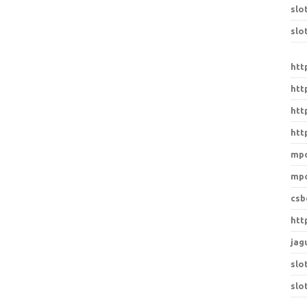
slo
slo
htt
htt
htt
htt
mp
mp
cs
htt
jag
slo
slo