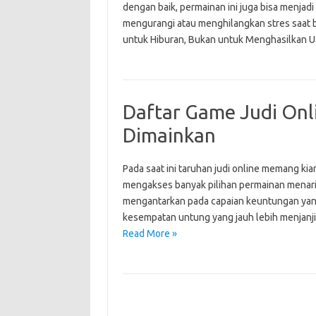
dengan baik, permainan ini juga bisa menjad
mengurangi atau menghilangkan stres saat b
untuk Hiburan, Bukan untuk Menghasilkan 
Daftar Game Judi Onl
Dimainkan
Pada saat ini taruhan judi online memang kia
mengakses banyak pilihan permainan menari
mengantarkan pada capaian keuntungan yang 
kesempatan untung yang jauh lebih menjanji
Read More »