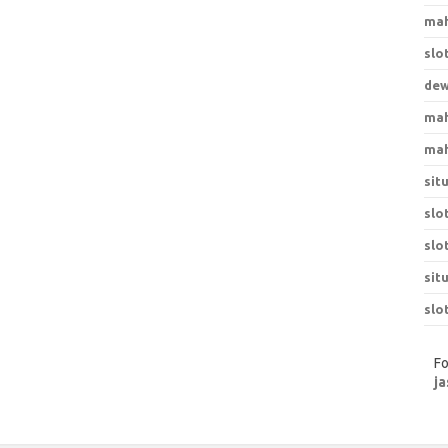
mah
slo
dew
ma
ma
sit
slo
slo
sit
slo
Fo
ja