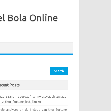
el Bola Online
rch
ecent Posts
liza_szans_i_zagrożeń_w_inwestycjach_związa
h_z_thor_fortune_jest_kluczo
uele_analyses_en_de_invloed_van_thor_fortune