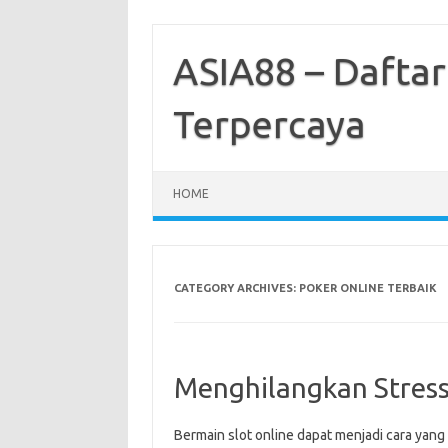
Skip
to
content
ASIA88 – Daftar
Terpercaya
HOME
CATEGORY ARCHIVES:
POKER ONLINE TERBAIK
Menghilangkan Stress
Bermain slot online dapat menjadi cara yang