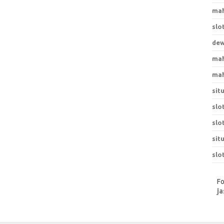
mah
slo
dew
ma
ma
sit
slo
slo
sit
slo
Fo
ja