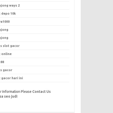
jong ways 2
t depo 10k
a1000
hjong
hjong
us slot gacor
t online
t88
us gacor
t gacor hari ini
r Information Please
Contact Us
sa seo judi