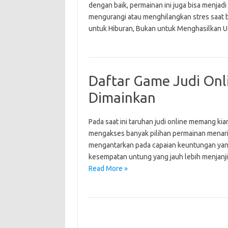
dengan baik, permainan ini juga bisa menjad
mengurangi atau menghilangkan stres saat b
untuk Hiburan, Bukan untuk Menghasilkan 
Daftar Game Judi Onl
Dimainkan
Pada saat ini taruhan judi online memang kia
mengakses banyak pilihan permainan menari
mengantarkan pada capaian keuntungan yang 
kesempatan untung yang jauh lebih menjanji
Read More »