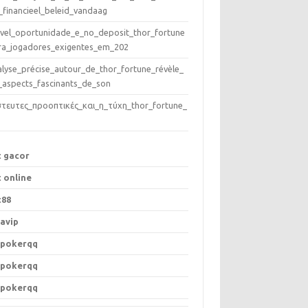
_financieel_beleid_vandaag
rível_oportunidade_e_no_deposit_thor_fortune
ra_jogadores_exigentes_em_202
alyse_précise_autour_de_thor_fortune_révèle_
_aspects_fascinants_de_son
στευτες_προοπτικές_και_η_τύχη_thor_fortune_
t gacor
t online
t88
avip
bpokerqq
bpokerqq
bpokerqq