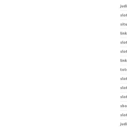
jud
slo
sit
lin
slo
slo
lin
tot
slo
slo
slo
sbo
slo
jud