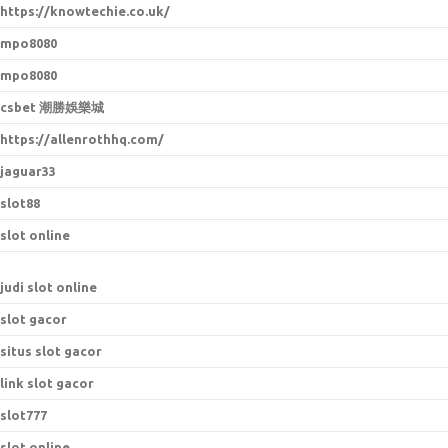
https://knowtechie.co.uk/
mpo8080
mpo8080
csbet 潮勝娛樂城
https://allenrothhq.com/
jaguar33
slot88
slot online
judi slot online
slot gacor
situs slot gacor
link slot gacor
slot777
slot online