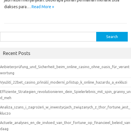
jauh lebih menjanjikan. Beberapa pilihan permainan menarik bisa
diakses para…
Read More »
S
e
a
Recent Posts
r
c
Anbieterprüfung_und_Sicherheit_beim_online_casino_ohne_oasis_für_verant
h
wortung
f
Využití_22bet_casino_přináší_moderní_přístup_k_online_hazardu_a_exkluzi
o
r
Effiziente_Strategien_revolutionieren_dein_Spielerlebnis_mit_spin_granny_un
d_meh
:
Analiza_szans_i_zagrożeń_w_inwestycjach_związanych_z_thor_fortune_jest_
kluczo
Actuele_analyses_en_de_invloed_van_thor_fortune_op_financieel_beleid_van
daag