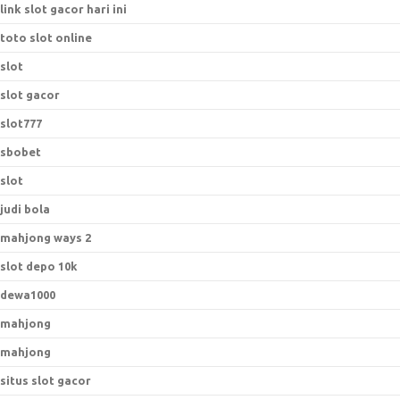
link slot gacor hari ini
toto slot online
slot
slot gacor
slot777
sbobet
slot
judi bola
mahjong ways 2
slot depo 10k
dewa1000
mahjong
mahjong
situs slot gacor