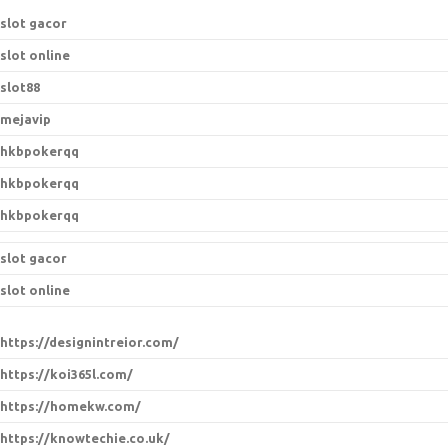
slot gacor
slot online
slot88
mejavip
hkbpokerqq
hkbpokerqq
hkbpokerqq
slot gacor
slot online
https://designintreior.com/
https://koi365l.com/
https://homekw.com/
https://knowtechie.co.uk/