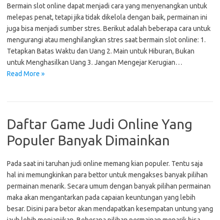
Bermain slot online dapat menjadi cara yang menyenangkan untuk
melepas penat, tetapi jika tidak dikelola dengan baik, permainan ini
juga bisa menjadi sumber stres. Berikut adalah beberapa cara untuk
mengurangi atau menghilangkan stres saat bermain slot online: 1.
Tetapkan Batas Waktu dan Uang 2. Main untuk Hiburan, Bukan
untuk Menghasilkan Uang 3. Jangan Mengejar Kerugian…
Read More »
Daftar Game Judi Online Yang
Populer Banyak Dimainkan
Pada saat ini taruhan judi online memang kian populer. Tentu saja
hal ini memungkinkan para bettor untuk mengakses banyak pilihan
permainan menarik. Secara umum dengan banyak pilihan permainan
maka akan mengantarkan pada capaian keuntungan yang lebih
besar. Disini para betor akan mendapatkan kesempatan untung yang