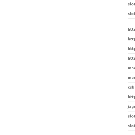
slo
slo
htt
htt
htt
htt
mp
mp
cs
htt
jag
slo
slo