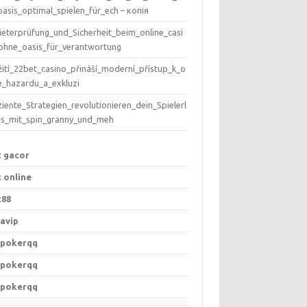
oasis_optimal_spielen_für_ech – копія
ieterprüfung_und_Sicherheit_beim_online_casi
ohne_oasis_für_verantwortung
žití_22bet_casino_přináší_moderní_přístup_k_o
ne_hazardu_a_exkluzi
ziente_Strategien_revolutionieren_dein_Spielerl
is_mit_spin_granny_und_meh
t gacor
t online
t88
avip
bpokerqq
bpokerqq
bpokerqq