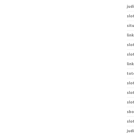
jud
slo
sit
lin
slo
slo
lin
tot
slo
slo
slo
sbo
slo
jud