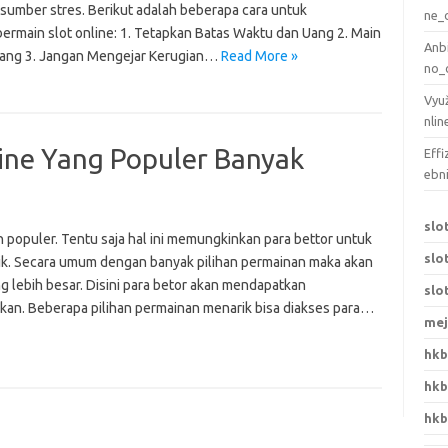
i sumber stres. Berikut adalah beberapa cara untuk
ne_
ermain slot online: 1. Tetapkan Batas Waktu dan Uang 2. Main
Anb
Uang 3. Jangan Mengejar Kerugian…
Read More »
no_
Vyu
nli
ine Yang Populer Banyak
Effi
ebn
slo
n populer. Tentu saja hal ini memungkinkan para bettor untuk
slo
k. Secara umum dengan banyak pilihan permainan maka akan
lebih besar. Disini para betor akan mendapatkan
slo
kan. Beberapa pilihan permainan menarik bisa diakses para…
mej
hk
hk
hk