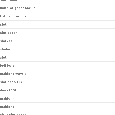
link slot gacor hari ini
toto slot online
slot
slot gacor
slot777
sbobet
slot
judi bola
mahjong ways 2
slot depo 10k
dewa1000
mahjong
mahjong
situs slot gacor