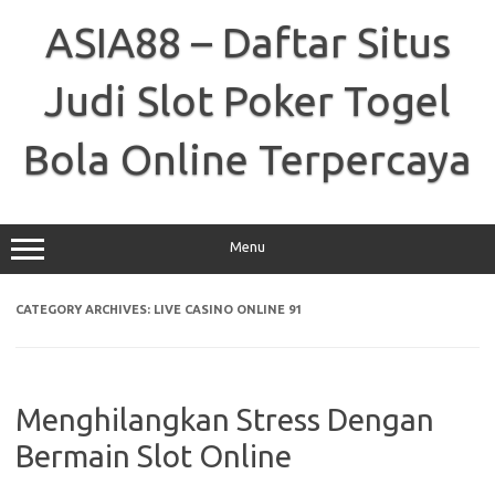
Skip
to
ASIA88 – Daftar Situs
content
Judi Slot Poker Togel
Bola Online Terpercaya
Menu
CATEGORY ARCHIVES:
LIVE CASINO ONLINE 91
Menghilangkan Stress Dengan
Bermain Slot Online