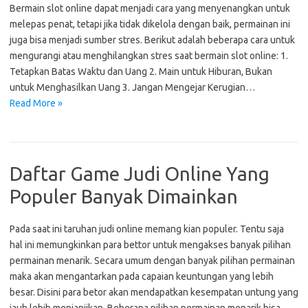
Bermain slot online dapat menjadi cara yang menyenangkan untuk
melepas penat, tetapi jika tidak dikelola dengan baik, permainan ini
juga bisa menjadi sumber stres. Berikut adalah beberapa cara untuk
mengurangi atau menghilangkan stres saat bermain slot online: 1.
Tetapkan Batas Waktu dan Uang 2. Main untuk Hiburan, Bukan
untuk Menghasilkan Uang 3. Jangan Mengejar Kerugian…
Read More »
Daftar Game Judi Online Yang
Populer Banyak Dimainkan
Pada saat ini taruhan judi online memang kian populer. Tentu saja
hal ini memungkinkan para bettor untuk mengakses banyak pilihan
permainan menarik. Secara umum dengan banyak pilihan permainan
maka akan mengantarkan pada capaian keuntungan yang lebih
besar. Disini para betor akan mendapatkan kesempatan untung yang