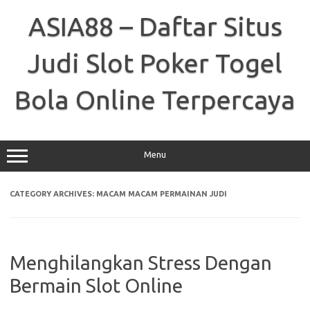
Skip
to
ASIA88 – Daftar Situs
content
Judi Slot Poker Togel
Bola Online Terpercaya
Menu
CATEGORY ARCHIVES:
MACAM MACAM PERMAINAN JUDI
Menghilangkan Stress Dengan
Bermain Slot Online