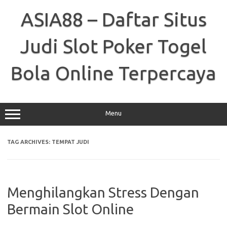
Skip
to
ASIA88 – Daftar Situs
content
Judi Slot Poker Togel
Bola Online Terpercaya
Menu
TAG ARCHIVES:
TEMPAT JUDI
Menghilangkan Stress Dengan
Bermain Slot Online