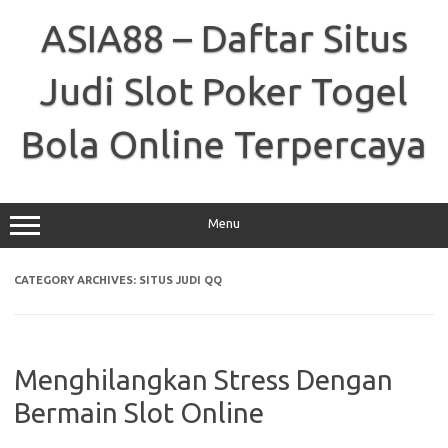
Skip
to
ASIA88 – Daftar Situs
content
Judi Slot Poker Togel
Bola Online Terpercaya
Menu
CATEGORY ARCHIVES:
SITUS JUDI QQ
Menghilangkan Stress Dengan
Bermain Slot Online