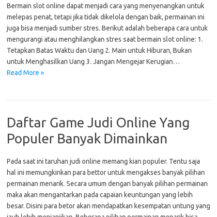
Bermain slot online dapat menjadi cara yang menyenangkan untuk
melepas penat, tetapi jika tidak dikelola dengan baik, permainan ini
juga bisa menjadi sumber stres. Berikut adalah beberapa cara untuk
mengurangi atau menghilangkan stres saat bermain slot online: 1.
Tetapkan Batas Waktu dan Uang 2. Main untuk Hiburan, Bukan
untuk Menghasilkan Uang 3. Jangan Mengejar Kerugian…
Read More »
Daftar Game Judi Online Yang
Populer Banyak Dimainkan
Pada saat ini taruhan judi online memang kian populer. Tentu saja
hal ini memungkinkan para bettor untuk mengakses banyak pilihan
permainan menarik. Secara umum dengan banyak pilihan permainan
maka akan mengantarkan pada capaian keuntungan yang lebih
besar. Disini para betor akan mendapatkan kesempatan untung yang