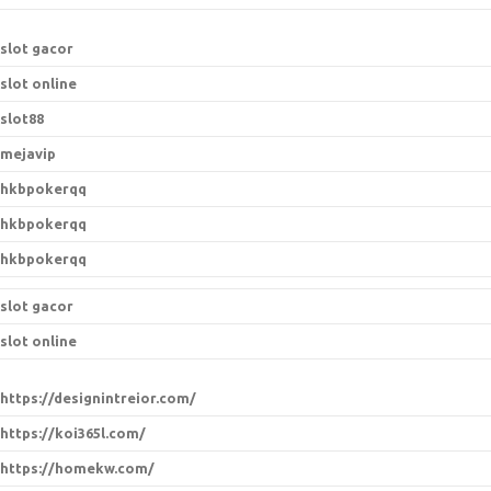
slot gacor
slot online
slot88
mejavip
hkbpokerqq
hkbpokerqq
hkbpokerqq
slot gacor
slot online
https://designintreior.com/
https://koi365l.com/
https://homekw.com/