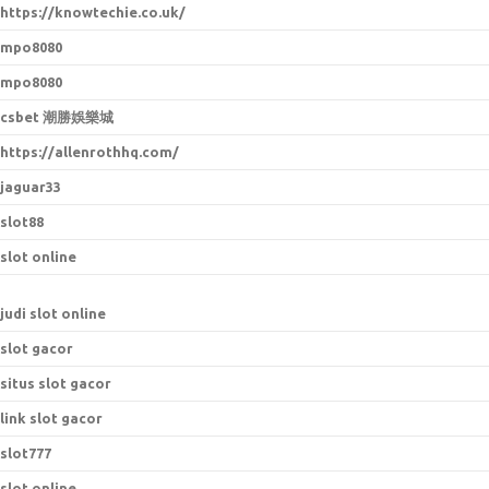
https://knowtechie.co.uk/
mpo8080
mpo8080
csbet 潮勝娛樂城
https://allenrothhq.com/
jaguar33
slot88
slot online
judi slot online
slot gacor
situs slot gacor
link slot gacor
slot777
slot online