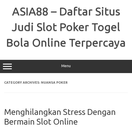
Skip
to
ASIA88 – Daftar Situs
content
Judi Slot Poker Togel
Bola Online Terpercaya
Menu
CATEGORY ARCHIVES:
NUANSA POKER
Menghilangkan Stress Dengan
Bermain Slot Online