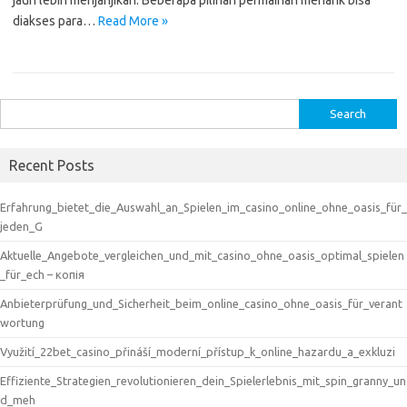
jauh lebih menjanjikan. Beberapa pilihan permainan menarik bisa
diakses para…
Read More »
S
e
a
Recent Posts
r
c
Erfahrung_bietet_die_Auswahl_an_Spielen_im_casino_online_ohne_oasis_für_
h
jeden_G
f
Aktuelle_Angebote_vergleichen_und_mit_casino_ohne_oasis_optimal_spielen
o
_für_ech – копія
r
Anbieterprüfung_und_Sicherheit_beim_online_casino_ohne_oasis_für_verant
:
wortung
Využití_22bet_casino_přináší_moderní_přístup_k_online_hazardu_a_exkluzi
Effiziente_Strategien_revolutionieren_dein_Spielerlebnis_mit_spin_granny_un
d_meh