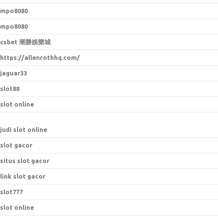
mpo8080
mpo8080
csbet 潮勝娛樂城
https://allenrothhq.com/
jaguar33
slot88
slot online
judi slot online
slot gacor
situs slot gacor
link slot gacor
slot777
slot online