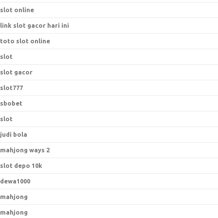
slot online
link slot gacor hari ini
toto slot online
slot
slot gacor
slot777
sbobet
slot
judi bola
mahjong ways 2
slot depo 10k
dewa1000
mahjong
mahjong