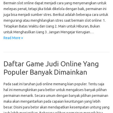
Bermain slot online dapat menjadi cara yang menyenangkan untuk
melepas penat, tetapi jika tidak dikelola dengan baik, permainan ini
juga bisa menjadi sumber stres. Berikut adalah beberapa cara untuk
mengurangi atau menghilangkan stres saat bermain slot online: 1.
Tetapkan Batas Waktu dan Uang 2. Main untuk Hiburan, Bukan
untuk Menghasilkan Uang 3. Jangan Mengejar Kerugian…
Read More »
Daftar Game Judi Online Yang
Populer Banyak Dimainkan
Pada saat ini taruhan judi online memang kian populer. Tentu saja
hal ini memungkinkan para bettor untuk mengakses banyak pilihan
permainan menarik. Secara umum dengan banyak pilihan permainan
maka akan mengantarkan pada capaian keuntungan yang lebih
besar. Disini para betor akan mendapatkan kesempatan untung yang