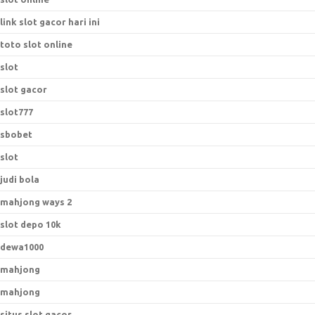
link slot gacor hari ini
toto slot online
slot
slot gacor
slot777
sbobet
slot
judi bola
mahjong ways 2
slot depo 10k
dewa1000
mahjong
mahjong
situs slot gacor