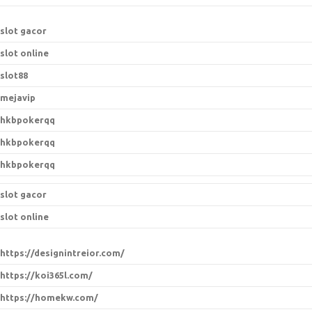
slot gacor
slot online
slot88
mejavip
hkbpokerqq
hkbpokerqq
hkbpokerqq
slot gacor
slot online
https://designintreior.com/
https://koi365l.com/
https://homekw.com/