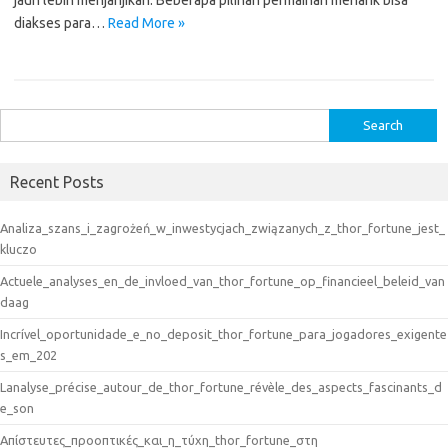
jauh lebih menjanjikan. Beberapa pilihan permainan menarik bisa
diakses para…
Read More »
S
e
a
Recent Posts
r
c
Analiza_szans_i_zagrożeń_w_inwestycjach_związanych_z_thor_fortune_jest_
h
kluczo
f
Actuele_analyses_en_de_invloed_van_thor_fortune_op_financieel_beleid_van
o
daag
r
Incrível_oportunidade_e_no_deposit_thor_fortune_para_jogadores_exigente
:
s_em_202
Lanalyse_précise_autour_de_thor_fortune_révèle_des_aspects_fascinants_d
e_son
Απίστευτες_προοπτικές_και_η_τύχη_thor_fortune_στη