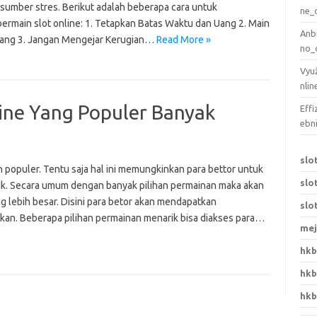
i sumber stres. Berikut adalah beberapa cara untuk
ne_
ermain slot online: 1. Tetapkan Batas Waktu dan Uang 2. Main
Anb
Uang 3. Jangan Mengejar Kerugian…
Read More »
no_
Vyu
nli
ine Yang Populer Banyak
Effi
ebn
slo
n populer. Tentu saja hal ini memungkinkan para bettor untuk
slo
k. Secara umum dengan banyak pilihan permainan maka akan
lebih besar. Disini para betor akan mendapatkan
slo
kan. Beberapa pilihan permainan menarik bisa diakses para…
mej
hk
hk
hk