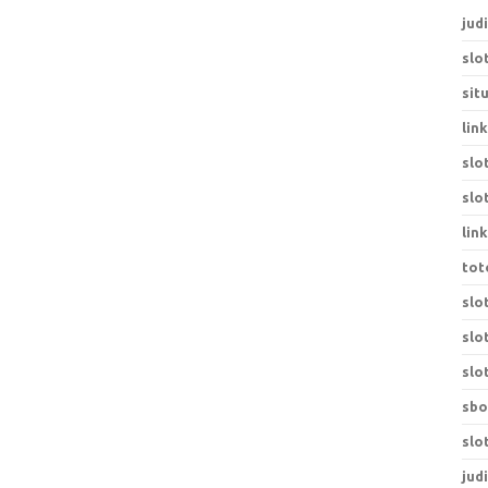
jud
slo
sit
lin
slo
slo
lin
tot
slo
slo
slo
sbo
slo
jud