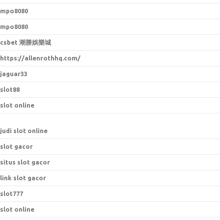
mpo8080
mpo8080
csbet 潮勝娛樂城
https://allenrothhq.com/
jaguar33
slot88
slot online
judi slot online
slot gacor
situs slot gacor
link slot gacor
slot777
slot online