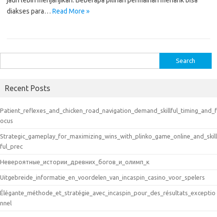
jauh lebih menjanjikan. Beberapa pilihan permainan menarik bisa
diakses para…
Read More »
S
e
a
Recent Posts
r
c
Patient_reflexes_and_chicken_road_navigation_demand_skillful_timing_and_f
h
ocus
f
Strategic_gameplay_for_maximizing_wins_with_plinko_game_online_and_skill
o
ful_prec
r
Невероятные_истории_древних_богов_и_олимп_к
:
Uitgebreide_informatie_en_voordelen_van_incaspin_casino_voor_spelers
Élégante_méthode_et_stratégie_avec_incaspin_pour_des_résultats_exceptio
nnel