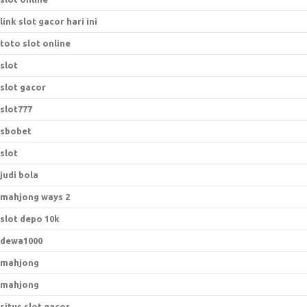
link slot gacor hari ini
toto slot online
slot
slot gacor
slot777
sbobet
slot
judi bola
mahjong ways 2
slot depo 10k
dewa1000
mahjong
mahjong
situs slot gacor