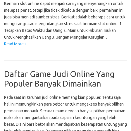
Bermain slot online dapat menjadi cara yang menyenangkan untuk
melepas penat, tetapi jika tidak dikelola dengan baik, permainan ini
juga bisa menjadi sumber stres. Berikut adalah beberapa cara untuk
mengurangi atau menghilangkan stres saat bermain slot online: 1.
Tetapkan Batas Waktu dan Uang 2. Main untuk Hiburan, Bukan
untuk Menghasilkan Uang 3. Jangan Mengejar Kerugian…
Read More »
Daftar Game Judi Online Yang
Populer Banyak Dimainkan
Pada saat ini taruhan judi online memang kian populer. Tentu saja
hal ini memungkinkan para bettor untuk mengakses banyak pilihan
permainan menarik. Secara umum dengan banyak pilihan permainan
maka akan mengantarkan pada capaian keuntungan yang lebih
besar. Disini para betor akan mendapatkan kesempatan untung yang