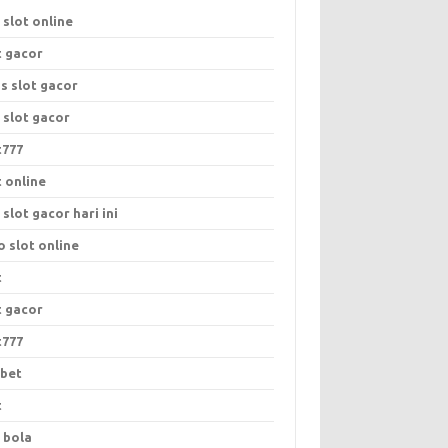
i slot online
t gacor
us slot gacor
k slot gacor
t777
t online
k slot gacor hari ini
o slot online
t
t gacor
t777
bet
t
i bola