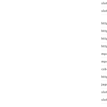
slo
slo
htt
htt
htt
htt
mp
mp
cs
htt
jag
slo
slo