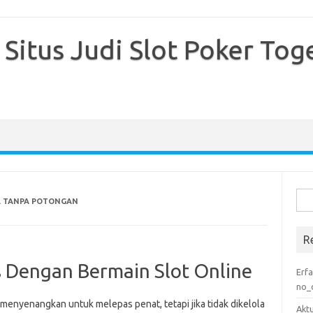
 Situs Judi Slot Poker Tog
Sea
SA TANPA POTONGAN
for:
R
 Dengan Bermain Slot Online
Erf
no_
 menyenangkan untuk melepas penat, tetapi jika tidak dikelola
Akt