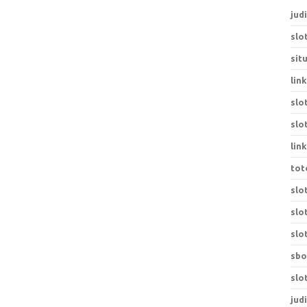
jud
slo
sit
lin
slo
slo
lin
tot
slo
slo
slo
sbo
slo
jud