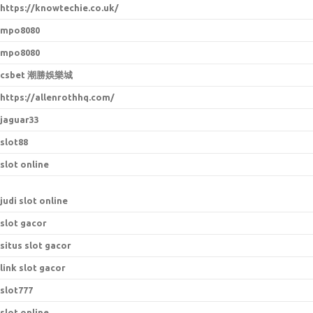
https://knowtechie.co.uk/
mpo8080
mpo8080
csbet 潮勝娛樂城
https://allenrothhq.com/
jaguar33
slot88
slot online
judi slot online
slot gacor
situs slot gacor
link slot gacor
slot777
slot online