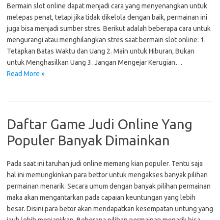
Bermain slot online dapat menjadi cara yang menyenangkan untuk
melepas penat, tetapi jika tidak dikelola dengan baik, permainan ini
juga bisa menjadi sumber stres. Berikut adalah beberapa cara untuk
mengurangi atau menghilangkan stres saat bermain slot online: 1.
Tetapkan Batas Waktu dan Uang 2. Main untuk Hiburan, Bukan
untuk Menghasilkan Uang 3. Jangan Mengejar Kerugian…
Read More »
Daftar Game Judi Online Yang
Populer Banyak Dimainkan
Pada saat ini taruhan judi online memang kian populer. Tentu saja
hal ini memungkinkan para bettor untuk mengakses banyak pilihan
permainan menarik. Secara umum dengan banyak pilihan permainan
maka akan mengantarkan pada capaian keuntungan yang lebih
besar. Disini para betor akan mendapatkan kesempatan untung yang