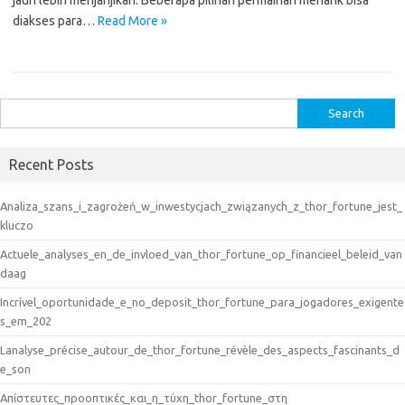
jauh lebih menjanjikan. Beberapa pilihan permainan menarik bisa
diakses para…
Read More »
S
e
a
Recent Posts
r
c
Analiza_szans_i_zagrożeń_w_inwestycjach_związanych_z_thor_fortune_jest_
h
kluczo
f
Actuele_analyses_en_de_invloed_van_thor_fortune_op_financieel_beleid_van
o
daag
r
Incrível_oportunidade_e_no_deposit_thor_fortune_para_jogadores_exigente
:
s_em_202
Lanalyse_précise_autour_de_thor_fortune_révèle_des_aspects_fascinants_d
e_son
Απίστευτες_προοπτικές_και_η_τύχη_thor_fortune_στη