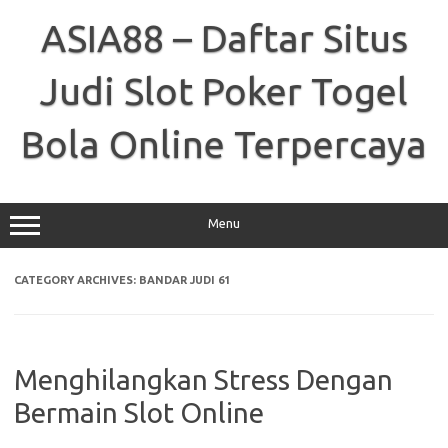
Skip
to
ASIA88 – Daftar Situs
content
Judi Slot Poker Togel
Bola Online Terpercaya
Menu
CATEGORY ARCHIVES:
BANDAR JUDI 61
Menghilangkan Stress Dengan
Bermain Slot Online