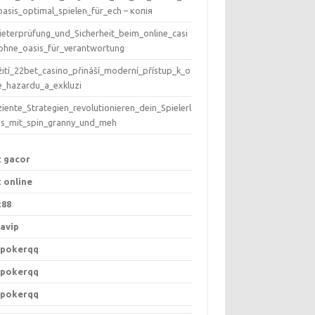
oasis_optimal_spielen_für_ech – копія
ieterprüfung_und_Sicherheit_beim_online_casi
ohne_oasis_für_verantwortung
žití_22bet_casino_přináší_moderní_přístup_k_o
ne_hazardu_a_exkluzi
ziente_Strategien_revolutionieren_dein_Spielerl
is_mit_spin_granny_und_meh
t gacor
t online
t88
avip
bpokerqq
bpokerqq
bpokerqq