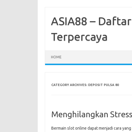
Skip
to
content
ASIA88 – Daftar
Terpercaya
HOME
CATEGORY ARCHIVES:
DEPOSIT PULSA 80
Menghilangkan Stress
Bermain slot online dapat menjadi cara yang