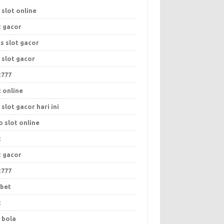
i slot online
t gacor
us slot gacor
k slot gacor
t777
t online
k slot gacor hari ini
o slot online
t
t gacor
t777
bet
t
i bola