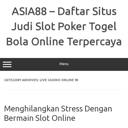
Skip
to
ASIA88 – Daftar Situs
content
Judi Slot Poker Togel
Bola Online Terpercaya
Menu
CATEGORY ARCHIVES:
LIVE CASINO ONLINE 90
Menghilangkan Stress Dengan
Bermain Slot Online