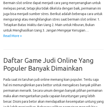
Bermain slot online dapat menjadi cara yang menyenangkan untuk
melepas penat, tetapi jika tidak dikelola dengan baik, permainan ini
juga bisa menjadi sumber stres. Berikut adalah beberapa cara untuk
mengurangi atau menghilangkan stres saat bermain slot online: 1.
Tetapkan Batas Waktu dan Uang 2. Main untuk Hiburan, Bukan
untuk Menghasilkan Uang 3. Jangan Mengejar Kerugian…
Read More »
Daftar Game Judi Online Yang
Populer Banyak Dimainkan
Pada saat ini taruhan judi online memang kian populer. Tentu saja
hal ini memungkinkan para bettor untuk mengakses banyak pilihan
permainan menarik. Secara umum dengan banyak pilihan permainan
maka akan mengantarkan pada capaian keuntungan yang lebih
besar. Disini para betor akan mendapatkan kesempatan untung yang