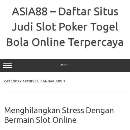
Skip
to
ASIA88 – Daftar Situs
content
Judi Slot Poker Togel
Bola Online Terpercaya
Menu
CATEGORY ARCHIVES:
BANDAR JUDI 9
Menghilangkan Stress Dengan
Bermain Slot Online