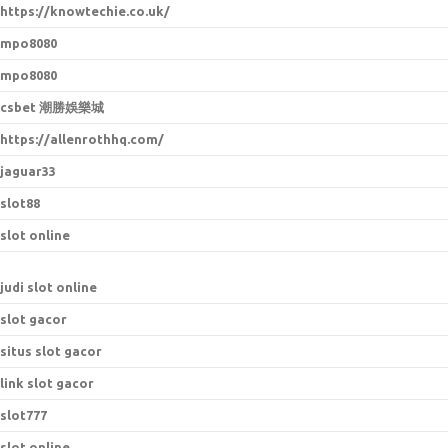
https://knowtechie.co.uk/
mpo8080
mpo8080
csbet 潮勝娛樂城
https://allenrothhq.com/
jaguar33
slot88
slot online
judi slot online
slot gacor
situs slot gacor
link slot gacor
slot777
slot online