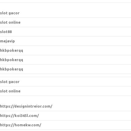
slot gacor
slot online
slot88
mejavip
hkbpokerqq
hkbpokerqq
hkbpokerqq
slot gacor
slot online
https://designintreior.com/
https://koi365l.com/
https://homekw.com/