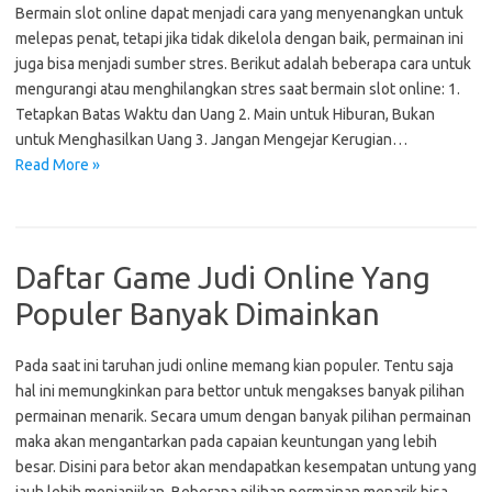
Bermain slot online dapat menjadi cara yang menyenangkan untuk
melepas penat, tetapi jika tidak dikelola dengan baik, permainan ini
juga bisa menjadi sumber stres. Berikut adalah beberapa cara untuk
mengurangi atau menghilangkan stres saat bermain slot online: 1.
Tetapkan Batas Waktu dan Uang 2. Main untuk Hiburan, Bukan
untuk Menghasilkan Uang 3. Jangan Mengejar Kerugian…
Read More »
Daftar Game Judi Online Yang
Populer Banyak Dimainkan
Pada saat ini taruhan judi online memang kian populer. Tentu saja
hal ini memungkinkan para bettor untuk mengakses banyak pilihan
permainan menarik. Secara umum dengan banyak pilihan permainan
maka akan mengantarkan pada capaian keuntungan yang lebih
besar. Disini para betor akan mendapatkan kesempatan untung yang