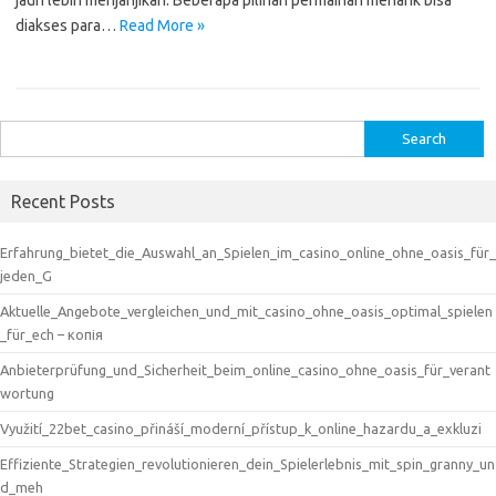
jauh lebih menjanjikan. Beberapa pilihan permainan menarik bisa
diakses para…
Read More »
S
e
a
Recent Posts
r
c
Erfahrung_bietet_die_Auswahl_an_Spielen_im_casino_online_ohne_oasis_für_
h
jeden_G
f
Aktuelle_Angebote_vergleichen_und_mit_casino_ohne_oasis_optimal_spielen
o
_für_ech – копія
r
Anbieterprüfung_und_Sicherheit_beim_online_casino_ohne_oasis_für_verant
:
wortung
Využití_22bet_casino_přináší_moderní_přístup_k_online_hazardu_a_exkluzi
Effiziente_Strategien_revolutionieren_dein_Spielerlebnis_mit_spin_granny_un
d_meh