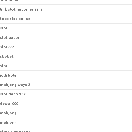
link slot gacor hari ini
toto slot online
slot
slot gacor
slot777
sbobet
slot
judi bola
mahjong ways 2
slot depo 10k
dewa1000
mahjong
mahjong
situs slot gacor