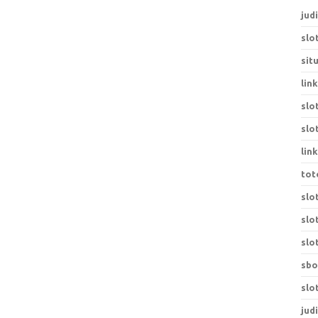
jud
slo
sit
lin
slo
slo
lin
tot
slo
slo
slo
sbo
slo
jud