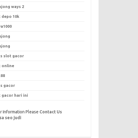
jong ways 2
t depo 10k
a1000
hjong
hjong
us slot gacor
t online
t88
us gacor
t gacor hari ini
r Information Please
Contact Us
sa seo judi