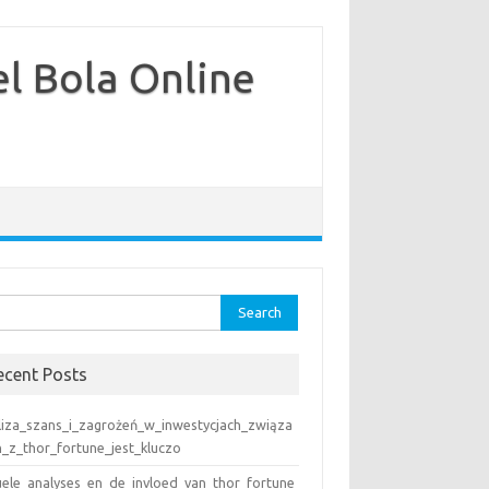
el Bola Online
rch
ecent Posts
liza_szans_i_zagrożeń_w_inwestycjach_związa
h_z_thor_fortune_jest_kluczo
uele_analyses_en_de_invloed_van_thor_fortune