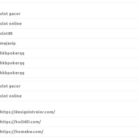
slot gacor
slot online
slot88
mejavip
hkbpokerqq
hkbpokerqq
hkbpokerqq
slot gacor
slot online
https://designintreior.com/
https://koi365l.com/
https://homekw.com/