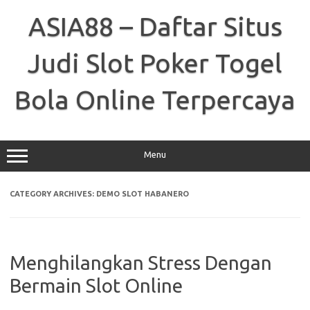
Skip
to
ASIA88 – Daftar Situs
content
Judi Slot Poker Togel
Bola Online Terpercaya
Menu
CATEGORY ARCHIVES:
DEMO SLOT HABANERO
Menghilangkan Stress Dengan
Bermain Slot Online