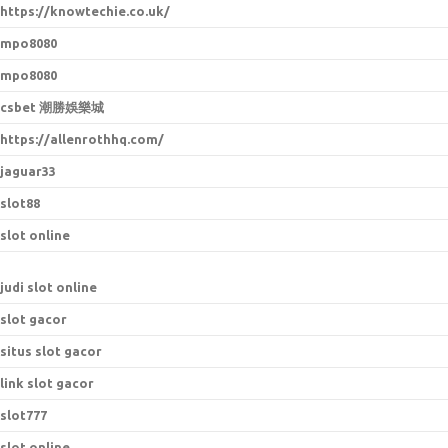
https://knowtechie.co.uk/
mpo8080
mpo8080
csbet 潮勝娛樂城
https://allenrothhq.com/
jaguar33
slot88
slot online
judi slot online
slot gacor
situs slot gacor
link slot gacor
slot777
slot online