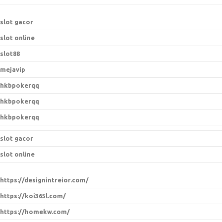
slot gacor
slot online
slot88
mejavip
hkbpokerqq
hkbpokerqq
hkbpokerqq
slot gacor
slot online
https://designintreior.com/
https://koi365l.com/
https://homekw.com/