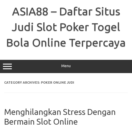
Skip
to
ASIA88 – Daftar Situs
content
Judi Slot Poker Togel
Bola Online Terpercaya
Menu
CATEGORY ARCHIVES:
POKER ONLINE JUDI
Menghilangkan Stress Dengan
Bermain Slot Online