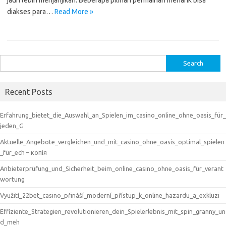
jauh lebih menjanjikan. Beberapa pilihan permainan menarik bisa
diakses para…
Read More »
S
e
a
Recent Posts
r
c
Erfahrung_bietet_die_Auswahl_an_Spielen_im_casino_online_ohne_oasis_für_
h
jeden_G
f
Aktuelle_Angebote_vergleichen_und_mit_casino_ohne_oasis_optimal_spielen
o
_für_ech – копія
r
Anbieterprüfung_und_Sicherheit_beim_online_casino_ohne_oasis_für_verant
:
wortung
Využití_22bet_casino_přináší_moderní_přístup_k_online_hazardu_a_exkluzi
Effiziente_Strategien_revolutionieren_dein_Spielerlebnis_mit_spin_granny_un
d_meh