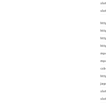
slo
slo
htt
htt
htt
htt
mp
mp
cs
htt
jag
slo
slo