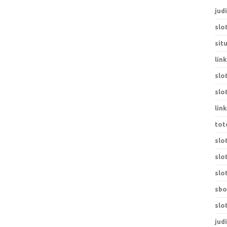
jud
slo
sit
lin
slo
slo
lin
tot
slo
slo
slo
sbo
slo
jud