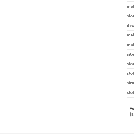
mah
slo
dew
ma
ma
sit
slo
slo
sit
slo
Fo
ja