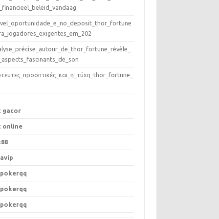
_financieel_beleid_vandaag
rível_oportunidade_e_no_deposit_thor_fortune
ra_jogadores_exigentes_em_202
alyse_précise_autour_de_thor_fortune_révèle_
_aspects_fascinants_de_son
στευτες_προοπτικές_και_η_τύχη_thor_fortune_
t gacor
t online
t88
avip
bpokerqq
bpokerqq
bpokerqq