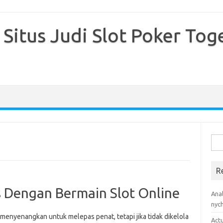
 Situs Judi Slot Poker Tog
Sea
for:
R
 Dengan Bermain Slot Online
Ana
nyc
 menyenangkan untuk melepas penat, tetapi jika tidak dikelola
Act