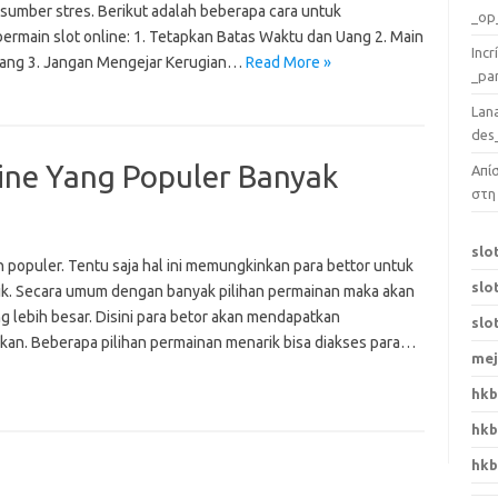
i sumber stres. Berikut adalah beberapa cara untuk
_op
ermain slot online: 1. Tetapkan Batas Waktu dan Uang 2. Main
Inc
Uang 3. Jangan Mengejar Kerugian…
Read More »
_pa
Lan
des
ine Yang Populer Banyak
Απί
στη
slo
n populer. Tentu saja hal ini memungkinkan para bettor untuk
slo
k. Secara umum dengan banyak pilihan permainan maka akan
lebih besar. Disini para betor akan mendapatkan
slo
kan. Beberapa pilihan permainan menarik bisa diakses para…
mej
hk
hk
hk