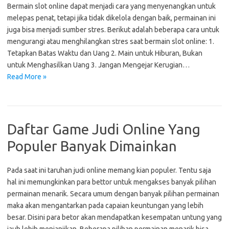
Bermain slot online dapat menjadi cara yang menyenangkan untuk
melepas penat, tetapi jika tidak dikelola dengan baik, permainan ini
juga bisa menjadi sumber stres. Berikut adalah beberapa cara untuk
mengurangi atau menghilangkan stres saat bermain slot online: 1.
Tetapkan Batas Waktu dan Uang 2. Main untuk Hiburan, Bukan
untuk Menghasilkan Uang 3. Jangan Mengejar Kerugian…
Read More »
Daftar Game Judi Online Yang
Populer Banyak Dimainkan
Pada saat ini taruhan judi online memang kian populer. Tentu saja
hal ini memungkinkan para bettor untuk mengakses banyak pilihan
permainan menarik. Secara umum dengan banyak pilihan permainan
maka akan mengantarkan pada capaian keuntungan yang lebih
besar. Disini para betor akan mendapatkan kesempatan untung yang