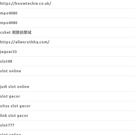
https://knowtechie.co.uk/
mpo8080
mpo8080
csbet 潮勝娛樂城
https://allenrothhq.com/
jaguar33
slot88
slot online
judi slot online
slot gacor
situs slot gacor
link slot gacor
slot777
slot online