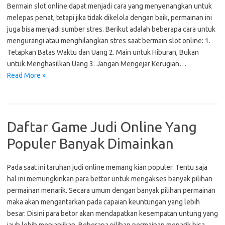
Bermain slot online dapat menjadi cara yang menyenangkan untuk
melepas penat, tetapi jika tidak dikelola dengan baik, permainan ini
juga bisa menjadi sumber stres. Berikut adalah beberapa cara untuk
mengurangi atau menghilangkan stres saat bermain slot online: 1.
Tetapkan Batas Waktu dan Uang 2. Main untuk Hiburan, Bukan
untuk Menghasilkan Uang 3. Jangan Mengejar Kerugian…
Read More »
Daftar Game Judi Online Yang
Populer Banyak Dimainkan
Pada saat ini taruhan judi online memang kian populer. Tentu saja
hal ini memungkinkan para bettor untuk mengakses banyak pilihan
permainan menarik. Secara umum dengan banyak pilihan permainan
maka akan mengantarkan pada capaian keuntungan yang lebih
besar. Disini para betor akan mendapatkan kesempatan untung yang