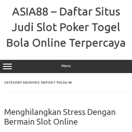
Skip
to
ASIA88 – Daftar Situs
content
Judi Slot Poker Togel
Bola Online Terpercaya
Menu
CATEGORY ARCHIVES:
DEPOSIT PULSA 96
Menghilangkan Stress Dengan
Bermain Slot Online