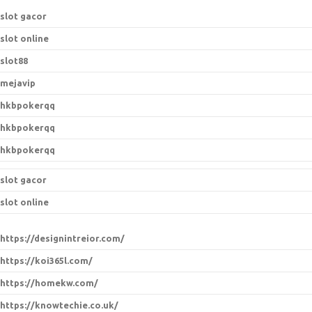
slot gacor
slot online
slot88
mejavip
hkbpokerqq
hkbpokerqq
hkbpokerqq
slot gacor
slot online
https://designintreior.com/
https://koi365l.com/
https://homekw.com/
https://knowtechie.co.uk/