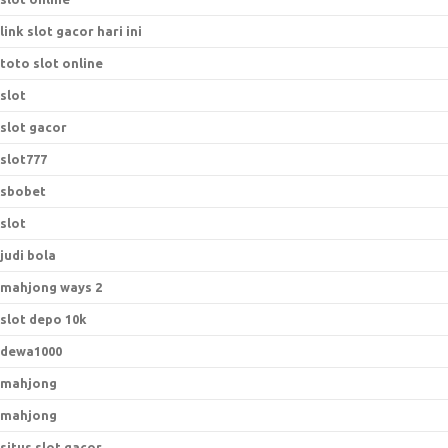
link slot gacor hari ini
toto slot online
slot
slot gacor
slot777
sbobet
slot
judi bola
mahjong ways 2
slot depo 10k
dewa1000
mahjong
mahjong
situs slot gacor