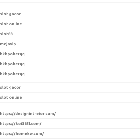
slot gacor
slot online
slot88
mejavip
hkbpokerqq
hkbpokerqq
hkbpokerqq
slot gacor
slot online
https://designintreior.com/
https://koi365l.com/
https://homekw.com/