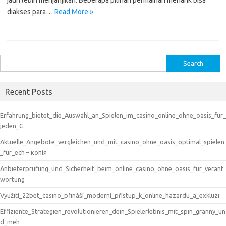
jauh lebih menjanjikan. Beberapa pilihan permainan menarik bisa
diakses para…
Read More »
S
e
a
Recent Posts
r
c
Erfahrung_bietet_die_Auswahl_an_Spielen_im_casino_online_ohne_oasis_für_
h
jeden_G
f
Aktuelle_Angebote_vergleichen_und_mit_casino_ohne_oasis_optimal_spielen
o
_für_ech – копія
r
Anbieterprüfung_und_Sicherheit_beim_online_casino_ohne_oasis_für_verant
:
wortung
Využití_22bet_casino_přináší_moderní_přístup_k_online_hazardu_a_exkluzi
Effiziente_Strategien_revolutionieren_dein_Spielerlebnis_mit_spin_granny_un
d_meh