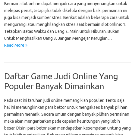
Bermain slot online dapat menjadi cara yang menyenangkan untuk
melepas penat, tetapi jika tidak dikelola dengan baik, permainan ini
juga bisa menjadi sumber stres. Berikut adalah beberapa cara untuk
mengurangi atau menghilangkan stres saat bermain slot online: 1.
Tetapkan Batas Waktu dan Uang 2. Main untuk Hiburan, Bukan
untuk Menghasilkan Uang 3. Jangan Mengejar Kerugian…
Read More »
Daftar Game Judi Online Yang
Populer Banyak Dimainkan
Pada saat ini taruhan judi online memang kian populer. Tentu saja
hal ini memungkinkan para bettor untuk mengakses banyak pilihan
permainan menarik. Secara umum dengan banyak pilihan permainan
maka akan mengantarkan pada capaian keuntungan yang lebih
besar. Disini para betor akan mendapatkan kesempatan untung yang