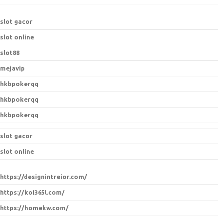
slot gacor
slot online
slot88
mejavip
hkbpokerqq
hkbpokerqq
hkbpokerqq
slot gacor
slot online
https://designintreior.com/
https://koi365l.com/
https://homekw.com/