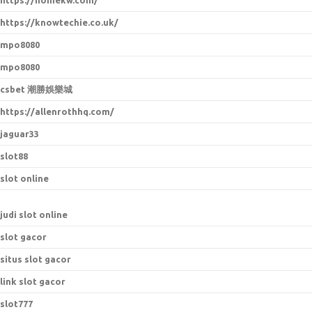
https://homekw.com/
https://knowtechie.co.uk/
mpo8080
mpo8080
csbet 潮勝娛樂城
https://allenrothhq.com/
jaguar33
slot88
slot online
judi slot online
slot gacor
situs slot gacor
link slot gacor
slot777