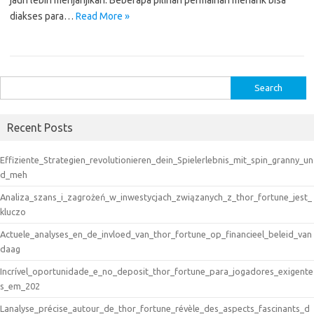
jauh lebih menjanjikan. Beberapa pilihan permainan menarik bisa
diakses para…
Read More »
S
e
a
Recent Posts
r
c
Effiziente_Strategien_revolutionieren_dein_Spielerlebnis_mit_spin_granny_un
h
d_meh
f
Analiza_szans_i_zagrożeń_w_inwestycjach_związanych_z_thor_fortune_jest_
o
kluczo
r
Actuele_analyses_en_de_invloed_van_thor_fortune_op_financieel_beleid_van
:
daag
Incrível_oportunidade_e_no_deposit_thor_fortune_para_jogadores_exigente
s_em_202
Lanalyse_précise_autour_de_thor_fortune_révèle_des_aspects_fascinants_d