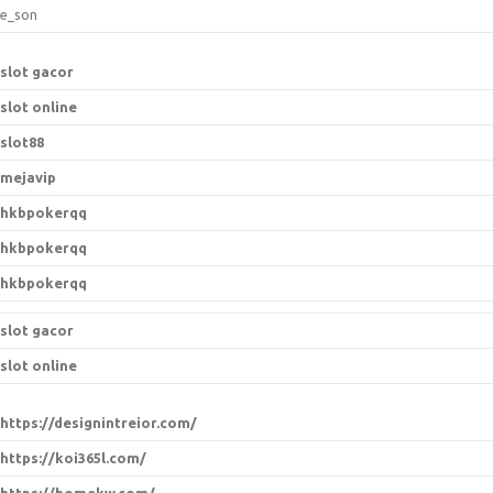
e_son
slot gacor
slot online
slot88
mejavip
hkbpokerqq
hkbpokerqq
hkbpokerqq
slot gacor
slot online
https://designintreior.com/
https://koi365l.com/