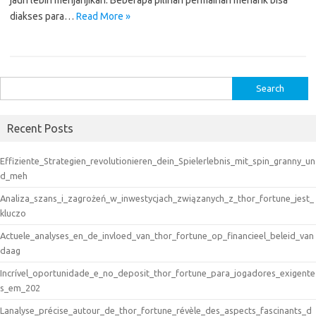
jauh lebih menjanjikan. Beberapa pilihan permainan menarik bisa
diakses para…
Read More »
S
e
a
Recent Posts
r
c
Effiziente_Strategien_revolutionieren_dein_Spielerlebnis_mit_spin_granny_un
h
d_meh
f
Analiza_szans_i_zagrożeń_w_inwestycjach_związanych_z_thor_fortune_jest_
o
kluczo
r
Actuele_analyses_en_de_invloed_van_thor_fortune_op_financieel_beleid_van
:
daag
Incrível_oportunidade_e_no_deposit_thor_fortune_para_jogadores_exigente
s_em_202
Lanalyse_précise_autour_de_thor_fortune_révèle_des_aspects_fascinants_d