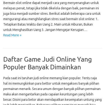
Bermain slot online dapat menjadi cara yang menyenangkan untuk
melepas penat, tetapi jika tidak dikelola dengan baik, permainan ini
juga bisa menjadi sumber stres. Berikut adalah beberapa cara untuk
mengurangi atau menghilangkan stres saat bermain slot online: 1.
Tetapkan Batas Waktu dan Uang 2. Main untuk Hiburan, Bukan
untuk Menghasilkan Uang 3. Jangan Mengejar Kerugian…
Read More »
Daftar Game Judi Online Yang
Populer Banyak Dimainkan
Pada saat ini taruhan judi online memang kian populer. Tentu saja
hal ini memungkinkan para bettor untuk mengakses banyak pilihan
permainan menarik. Secara umum dengan banyak pilihan permainan
maka akan mengantarkan pada capaian keuntungan yang lebih
besar. Disini para betor akan mendapatkan kesempatan untung yang