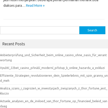
jauh lebih menjanjikan. Beberapa pilihan permainan menarik bisa
diakses para…
Read More »
S
e
a
Recent Posts
r
c
Anbieterprüfung_und_Sicherheit_beim_online_casino_ohne_oasis_für_verant
h
wortung
f
Využití_22bet_casino_přináší_moderní_přístup_k_online_hazardu_a_exkluzi
o
r
Effiziente_Strategien_revolutionieren_dein_Spielerlebnis_mit_spin_granny_un
d_meh
:
Analiza_szans_i_zagrożeń_w_inwestycjach_związanych_z_thor_fortune_jest_
kluczo
Actuele_analyses_en_de_invloed_van_thor_fortune_op_financieel_beleid_van
daag