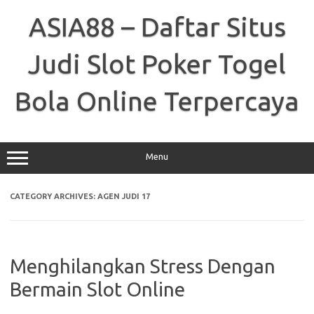
Skip
to
ASIA88 – Daftar Situs
content
Judi Slot Poker Togel
Bola Online Terpercaya
Menu
CATEGORY ARCHIVES:
AGEN JUDI 17
Menghilangkan Stress Dengan
Bermain Slot Online