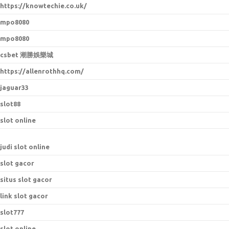
https://knowtechie.co.uk/
mpo8080
mpo8080
csbet 潮勝娛樂城
https://allenrothhq.com/
jaguar33
slot88
slot online
judi slot online
slot gacor
situs slot gacor
link slot gacor
slot777
slot online