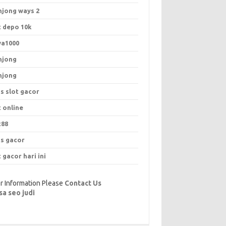
jong ways 2
t depo 10k
a1000
hjong
hjong
us slot gacor
t online
t88
us gacor
t gacor hari ini
r Information Please
Contact Us
sa seo judi