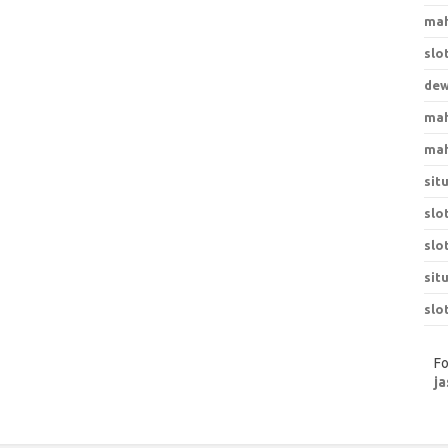
mah
slo
dew
ma
ma
sit
slo
slo
sit
slo
Fo
ja