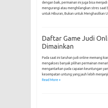
dengan baik, permainan ini juga bisa menjad
mengurangi atau menghilangkan stres saat b
untuk Hiburan, Bukan untuk Menghasilkan 
Daftar Game Judi Onl
Dimainkan
Pada saat ini taruhan judi online memang kia
mengakses banyak pilihan permainan menari
mengantarkan pada capaian keuntungan yang 
kesempatan untung yang jauh lebih menjanji
Read More »