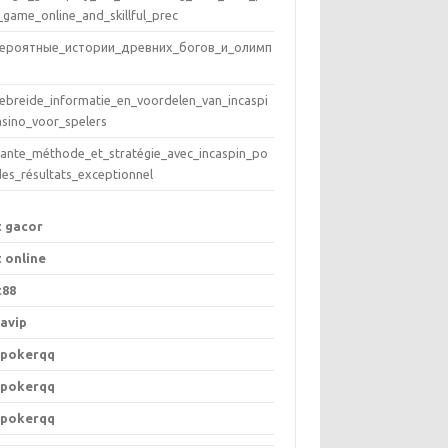
_game_online_and_skillful_prec
ероятные_истории_древних_богов_и_олимп
gebreide_informatie_en_voordelen_van_incaspi
asino_voor_spelers
gante_méthode_et_stratégie_avec_incaspin_po
des_résultats_exceptionnel
t gacor
t online
t88
avip
bpokerqq
bpokerqq
bpokerqq