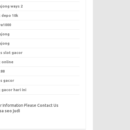
jong ways 2
t depo 10k
a1000
hjong
hjong
us slot gacor
t online
t88
us gacor
t gacor hari ini
r Information Please
Contact Us
sa seo judi