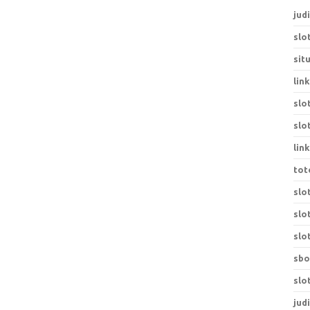
jud
slo
sit
lin
slo
slo
lin
tot
slo
slo
slo
sbo
slo
jud