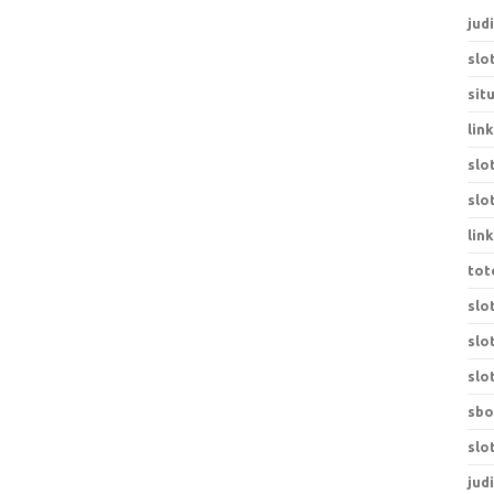
jud
slo
sit
lin
slo
slo
lin
tot
slo
slo
slo
sbo
slo
jud