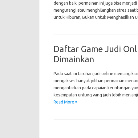
dengan baik, permainan ini juga bisa menjad
mengurangi atau menghilangkan stres saat b
untuk Hiburan, Bukan untuk Menghasilkan 
Daftar Game Judi Onl
Dimainkan
Pada saat ini taruhan judi online memang kia
mengakses banyak pilihan permainan menari
mengantarkan pada capaian keuntungan yang 
kesempatan untung yang jauh lebih menjanji
Read More »