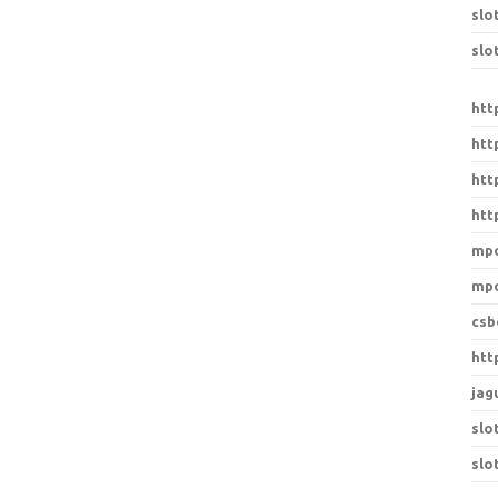
slo
slo
htt
htt
htt
htt
mp
mp
cs
htt
jag
slo
slo