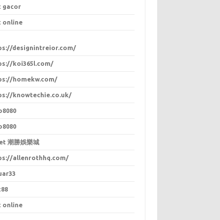
t gacor
t online
ps://designintreior.com/
ps://koi365l.com/
ps://homekw.com/
ps://knowtechie.co.uk/
o8080
o8080
bet 潮勝娛樂城
ps://allenrothhq.com/
uar33
t88
t online