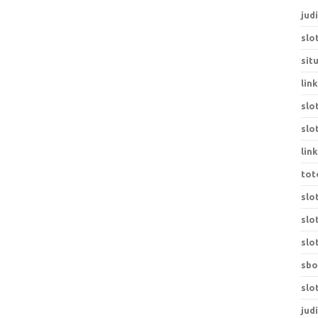
jud
slo
sit
lin
slo
slo
lin
tot
slo
slo
slo
sbo
slo
jud