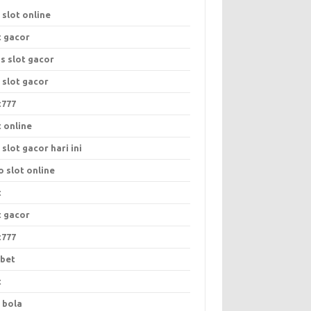
i slot online
t gacor
us slot gacor
k slot gacor
t777
t online
k slot gacor hari ini
o slot online
t
t gacor
t777
bet
t
i bola