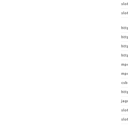
slo
slo
htt
htt
htt
htt
mp
mp
cs
htt
jag
slo
slo