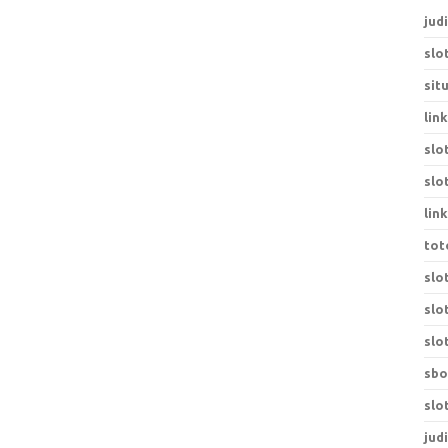
jud
slo
sit
lin
slo
slo
lin
tot
slo
slo
slo
sbo
slo
jud