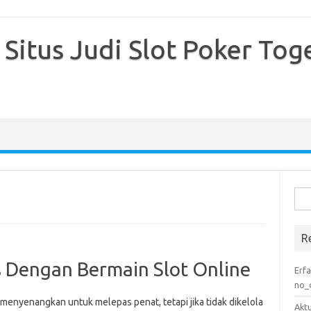
 Situs Judi Slot Poker Tog
Sea
for:
R
 Dengan Bermain Slot Online
Erf
no_
 menyenangkan untuk melepas penat, tetapi jika tidak dikelola
Akt