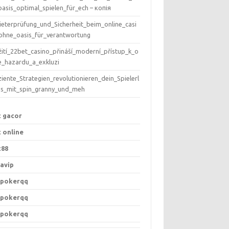
oasis_optimal_spielen_für_ech – копія
ieterprüfung_und_Sicherheit_beim_online_casi
ohne_oasis_für_verantwortung
žití_22bet_casino_přináší_moderní_přístup_k_o
ne_hazardu_a_exkluzi
ziente_Strategien_revolutionieren_dein_Spielerl
is_mit_spin_granny_und_meh
t gacor
t online
t88
avip
bpokerqq
bpokerqq
bpokerqq