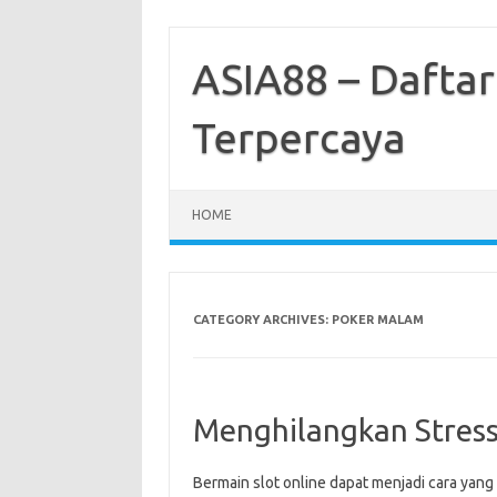
Skip
to
content
ASIA88 – Daftar
Terpercaya
HOME
CATEGORY ARCHIVES:
POKER MALAM
Menghilangkan Stress
Bermain slot online dapat menjadi cara yang