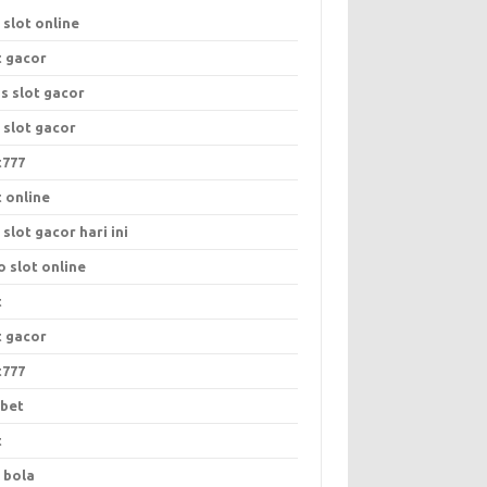
i slot online
t gacor
us slot gacor
k slot gacor
t777
t online
k slot gacor hari ini
o slot online
t
t gacor
t777
bet
t
i bola