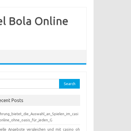
el Bola Online
rch
ecent Posts
ahrung_bietet_die_Auswahl_an_Spielen_im_casi
online_ohne_oasis_für_jeden_G
uelle_Angebote_vergleichen_und_mit_casino_oh