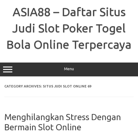
Skip
to
ASIA88 – Daftar Situs
content
Judi Slot Poker Togel
Bola Online Terpercaya
Menu
CATEGORY ARCHIVES:
SITUS JUDI SLOT ONLINE 69
Menghilangkan Stress Dengan
Bermain Slot Online