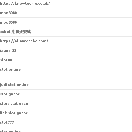
https://knowtechie.co.uk/
mpo8080
mpo8080
csbet 潮勝娛樂城
https://allenrothhq.com/
jaguar33
slot88
slot online
judi slot online
slot gacor
situs slot gacor
link slot gacor
slot777
slot online