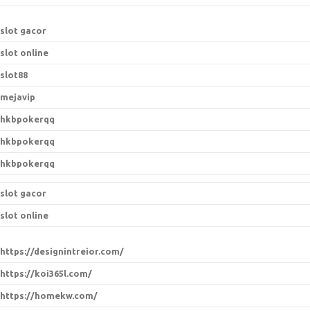
slot gacor
slot online
slot88
mejavip
hkbpokerqq
hkbpokerqq
hkbpokerqq
slot gacor
slot online
https://designintreior.com/
https://koi365l.com/
https://homekw.com/