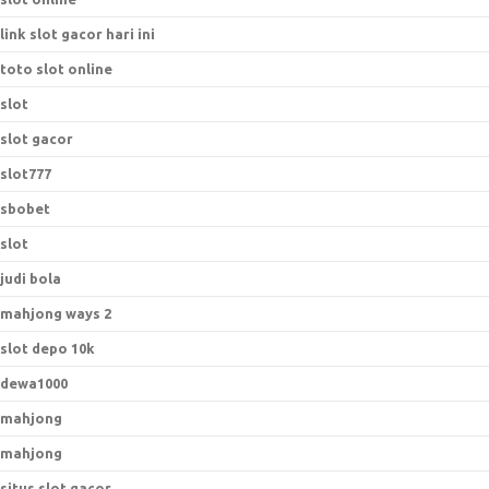
link slot gacor hari ini
toto slot online
slot
slot gacor
slot777
sbobet
slot
judi bola
mahjong ways 2
slot depo 10k
dewa1000
mahjong
mahjong
situs slot gacor