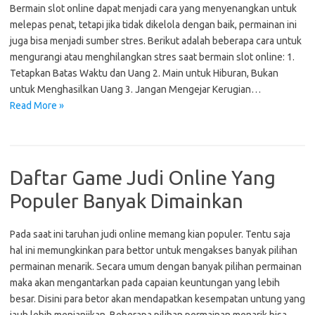
Bermain slot online dapat menjadi cara yang menyenangkan untuk
melepas penat, tetapi jika tidak dikelola dengan baik, permainan ini
juga bisa menjadi sumber stres. Berikut adalah beberapa cara untuk
mengurangi atau menghilangkan stres saat bermain slot online: 1.
Tetapkan Batas Waktu dan Uang 2. Main untuk Hiburan, Bukan
untuk Menghasilkan Uang 3. Jangan Mengejar Kerugian…
Read More »
Daftar Game Judi Online Yang
Populer Banyak Dimainkan
Pada saat ini taruhan judi online memang kian populer. Tentu saja
hal ini memungkinkan para bettor untuk mengakses banyak pilihan
permainan menarik. Secara umum dengan banyak pilihan permainan
maka akan mengantarkan pada capaian keuntungan yang lebih
besar. Disini para betor akan mendapatkan kesempatan untung yang