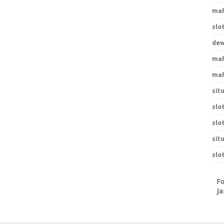
mah
slo
dew
ma
ma
sit
slo
slo
sit
slo
Fo
ja