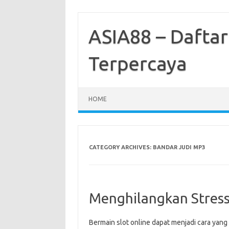
Skip
to
content
ASIA88 – Daftar
Terpercaya
HOME
CATEGORY ARCHIVES:
BANDAR JUDI MP3
Menghilangkan Stress
Bermain slot online dapat menjadi cara yang