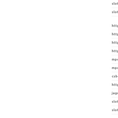
slo
slo
htt
htt
htt
htt
mp
mp
cs
htt
jag
slo
slo